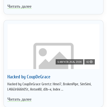
Читать далее
6 АВГУСТА 2026, 21:04
42
Hacked by CoupDeGrace
Hacked by CoupDeGrace Greetz: Hmei7, BrokenPipe, SimSimi,
L4663r666h05t, AntonKil, d3b~x, Index ...
Читать далее