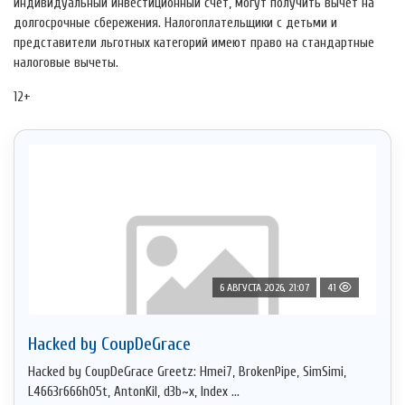
индивидуальный инвестиционный счет, могут получить вычет на
долгосрочные сбережения. Налогоплательщики с детьми и
представители льготных категорий имеют право на стандартные
налоговые вычеты.
12+
6 АВГУСТА 2026, 21:07
41
Hacked by CoupDeGrace
Hacked by CoupDeGrace Greetz: Hmei7, BrokenPipe, SimSimi,
L4663r666h05t, AntonKil, d3b~x, Index ...