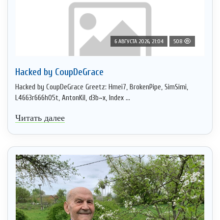
6 АВГУСТА 2026, 21:04
508
Hacked by CoupDeGrace
Hacked by CoupDeGrace Greetz: Hmei7, BrokenPipe, SimSimi,
L4663r666h05t, AntonKil, d3b~x, Index ...
Читать далее