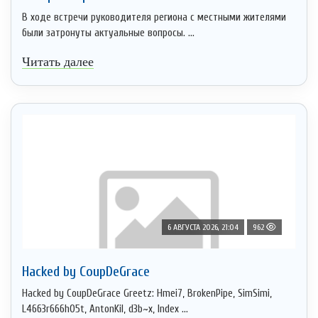
В ходе встречи руководителя региона с местными жителями
были затронуты актуальные вопросы. ...
Читать далее
6 АВГУСТА 2026, 21:04
962
Hacked by CoupDeGrace
Hacked by CoupDeGrace Greetz: Hmei7, BrokenPipe, SimSimi,
L4663r666h05t, AntonKil, d3b~x, Index ...