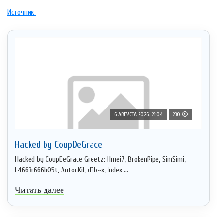
Источник
6 АВГУСТА 2026, 21:04
230
Hacked by CoupDeGrace
Hacked by CoupDeGrace Greetz: Hmei7, BrokenPipe, SimSimi,
L4663r666h05t, AntonKil, d3b~x, Index ...
Читать далее