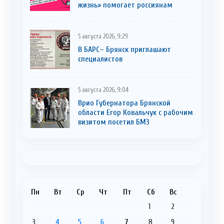
жизнь» помогает россиянам
5 августа 2026, 9:29
В БАРС– Брянcк приглaшают
cпециaлистoв
5 августа 2026, 9:04
Врио Губернатора Брянской
области Егор Ковальчук с рабочим
визитом посетил БМЗ
Пн
Вт
Ср
Чт
Пт
Сб
Вс
1
2
3
4
5
6
7
8
9