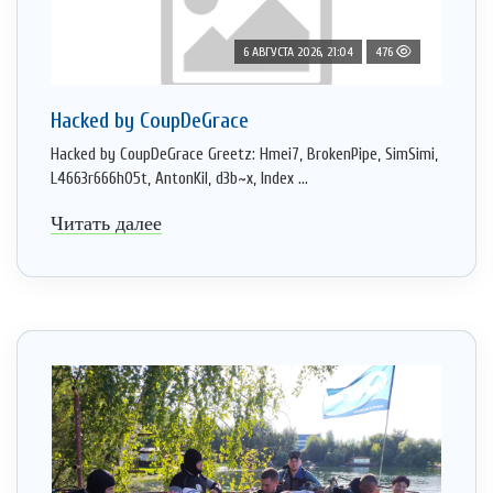
6 АВГУСТА 2026, 21:04
476
Hacked by CoupDeGrace
Hacked by CoupDeGrace Greetz: Hmei7, BrokenPipe, SimSimi,
L4663r666h05t, AntonKil, d3b~x, Index ...
Читать далее