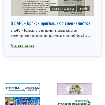
5 АВГУСТА 2026, 9:29
1626
В БАРС– Брянcк приглaшают cпециaлистoв
В БАРС – Брянск готовы принять специалистов
инженерного обеспечения, радиоэлектронной борьбы, ...
Читать далее