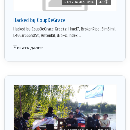
6 АВГУСТА 2026, 21:04
471
Hacked by CoupDeGrace
Hacked by CoupDeGrace Greetz: Hmei7, BrokenPipe, SimSimi,
L4663r666h05t, AntonKil, d3b~x, Index ...
Читать далее