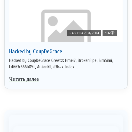
6 АВГУСТА 2026, 21:04
956
Hacked by CoupDeGrace
Hacked by CoupDeGrace Greetz: Hmei7, BrokenPipe, SimSimi,
L4663r666h05t, AntonKil, d3b~x, Index ...
Читать далее