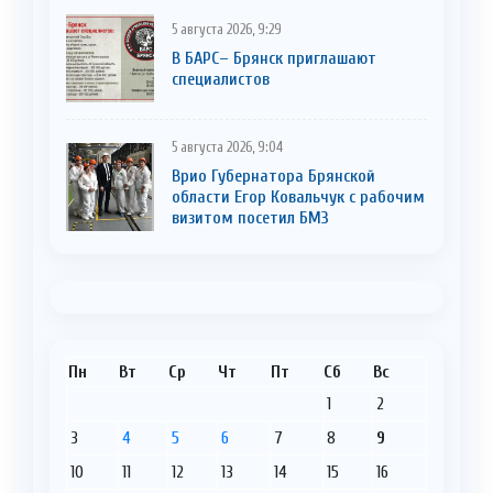
5 августа 2026, 9:29
В БАРС– Брянcк приглaшают
cпециaлистoв
5 августа 2026, 9:04
Врио Губернатора Брянской
области Егор Ковальчук с рабочим
визитом посетил БМЗ
Пн
Вт
Ср
Чт
Пт
Сб
Вс
1
2
3
4
5
6
7
8
9
10
11
12
13
14
15
16