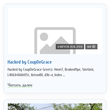
6 АВГУСТА 2026, 21:04
668
Hacked by CoupDeGrace
Hacked by CoupDeGrace Greetz: Hmei7, BrokenPipe, SimSimi,
L4663r666h05t, AntonKil, d3b~x, Index ...
Читать далее