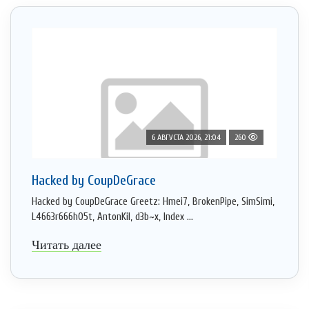
6 АВГУСТА 2026, 21:04
260
Hacked by CoupDeGrace
Hacked by CoupDeGrace Greetz: Hmei7, BrokenPipe, SimSimi,
L4663r666h05t, AntonKil, d3b~x, Index ...
Читать далее