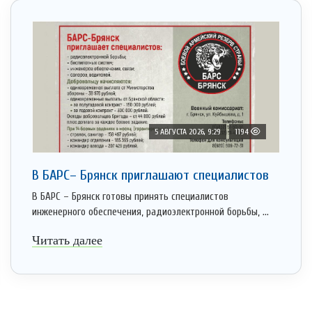
5 АВГУСТА 2026, 9:29
1194
В БАРС– Брянcк приглaшают cпециaлистoв
В БАРС – Брянск готовы принять специалистов
инженерного обеспечения, радиоэлектронной борьбы, ...
Читать далее