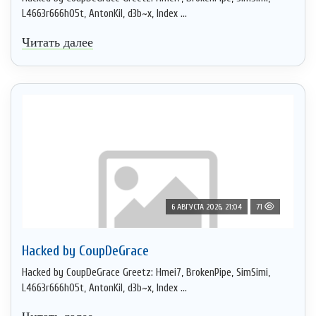
L4663r666h05t, AntonKil, d3b~x, Index ...
Читать далее
6 АВГУСТА 2026, 21:04
71
Hacked by CoupDeGrace
Hacked by CoupDeGrace Greetz: Hmei7, BrokenPipe, SimSimi,
L4663r666h05t, AntonKil, d3b~x, Index ...