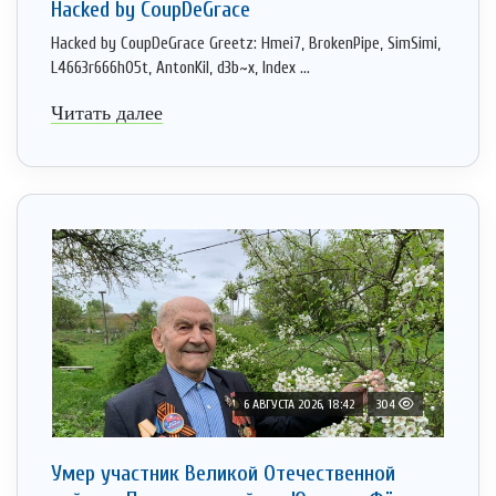
Hacked by CoupDeGrace
Hacked by CoupDeGrace Greetz: Hmei7, BrokenPipe, SimSimi,
L4663r666h05t, AntonKil, d3b~x, Index ...
Читать далее
6 АВГУСТА 2026, 18:42
304
Умер участник Великой Отечественной