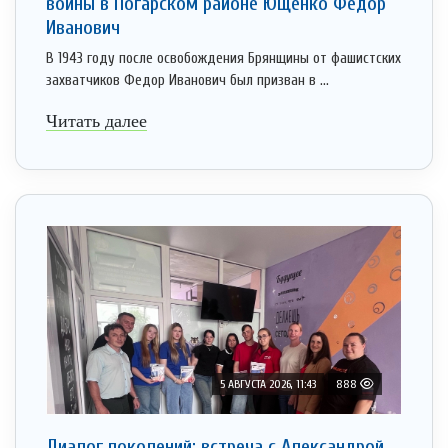
войны в Погарском районе Ющенко Фёдор
Иванович
В 1943 году после освобождения Брянщины от фашистских
захватчиков Федор Иванович был призван в ...
Читать далее
5 АВГУСТА 2026, 11:43
888
Диалог поколений: встреча с Александрой