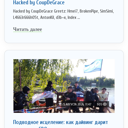
Hacked by CoupDeGrace
Hacked by CoupDeGrace Greetz: Hmei7, BrokenPipe, SimSimi,
L4663r666h05t, AntonKil, d3b~x, Index ...
Читать далее
5 АВГУСТА 2026, 11:47
905
Подводное исцеление: как дайвинг дарит