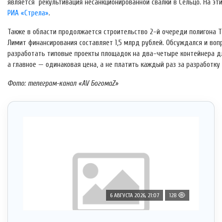
является рекультивация несанкционированной свалки в Сельцо. На эт
РИА «Стрела»
.
Также в области продолжается строительство 2-й очереди полигона Т
Лимит финансирования составляет 1,5 млрд рублей. Обсуждался и воп
разработать типовые проекты площадок на два-четыре контейнера дл
а главное — одинаковая цена, а не платить каждый раз за разработку 
Фото: телеграм-канал «AV БогомаZ»
6 АВГУСТА 2026, 21:07
128