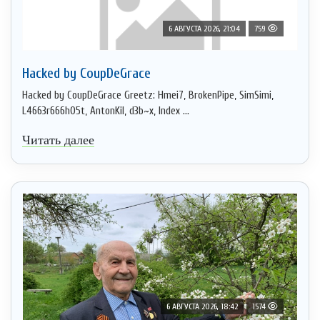
6 АВГУСТА 2026, 21:04
759
Hacked by CoupDeGrace
Hacked by CoupDeGrace Greetz: Hmei7, BrokenPipe, SimSimi,
L4663r666h05t, AntonKil, d3b~x, Index ...
Читать далее
6 АВГУСТА 2026, 18:42
1574