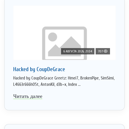
6 АВГУСТА 2026, 21:04
707
Hacked by CoupDeGrace
Hacked by CoupDeGrace Greetz: Hmei7, BrokenPipe, SimSimi,
L4663r666h05t, AntonKil, d3b~x, Index ...
Читать далее