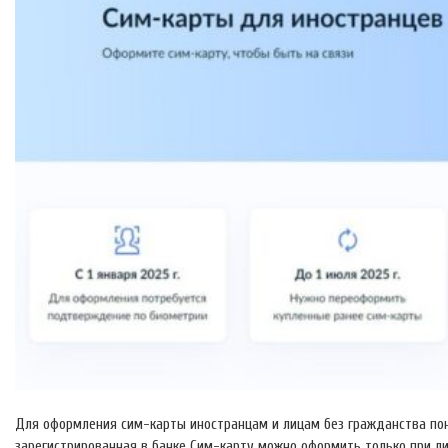
Для оформления сим-карты иностранцам и лицам без гражданства пон
зарегистрированная в банке Сим-карту можно оформить только при лич