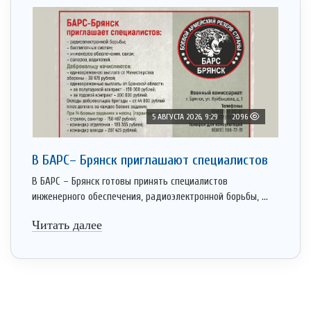
5 АВГУСТА 2026, 9:29
2096
В БАРС– Брянcк приглaшают cпециaлистoв
В БАРС – Брянск готовы принять специалистов
инженерного обеспечения, радиоэлектронной борьбы, ...
Читать далее