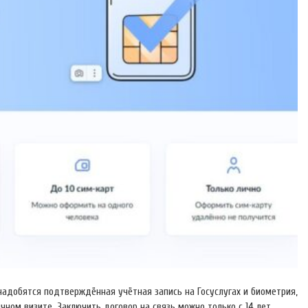
адобятся подтверждённая учётная запись на Госуслугах и биометрия,
ном визите. Заключить договор на связь можно только с 14 лет.