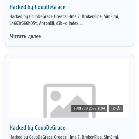
Hacked by CoupDeGrace
Hacked by CoupDeGrace Greetz: Hmei7, BrokenPipe, SimSimi,
L4663r666h05t, AntonKil, d3b~x, Index ...
Читать далее
6 АВГУСТА 2026, 21:04
125
Hacked by CoupDeGrace
Hacked by CoupDeGrace Greetz: Hmei7, BrokenPipe, SimSimi,