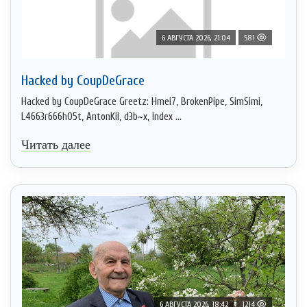
6 АВГУСТА 2026, 21:04
581
Hacked by CoupDeGrace
Hacked by CoupDeGrace Greetz: Hmei7, BrokenPipe, SimSimi,
L4663r666h05t, AntonKil, d3b~x, Index ...
Читать далее
6 АВГУСТА 2026, 18:42
1214