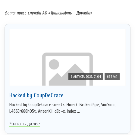
фото: пресс-служба АО «Транснефть – Дружба»
6 АВГУСТА 2026, 21:04
687
Hacked by CoupDeGrace
Hacked by CoupDeGrace Greetz: Hmei7, BrokenPipe, SimSimi,
L4663r666h05t, AntonKil, d3b~x, Index ...
Читать далее