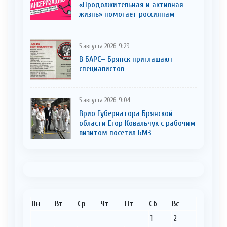
«Продолжительная и активная
жизнь» помогает россиянам
5 августа 2026, 9:29
В БАРС– Брянcк приглaшают
cпециaлистoв
5 августа 2026, 9:04
Врио Губернатора Брянской
области Егор Ковальчук с рабочим
визитом посетил БМЗ
Пн
Вт
Ср
Чт
Пт
Сб
Вс
1
2