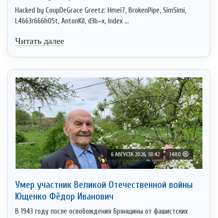
Hacked by CoupDeGrace Greetz: Hmei7, BrokenPipe, SimSimi,
L4663r666h05t, AntonKil, d3b~x, Index ...
Читать далее
6 АВГУСТА 2026, 18:42
1480
Умер участник Великой Отечественной войны
Ющенко Фёдор Иванович
В 1943 году после освобождения Брянщины от фашистских