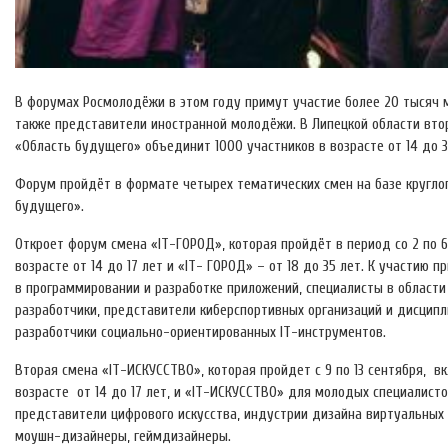
В форумах Росмолодёжи в этом году примут участие более 20 тысяч м
также представители иностранной молодёжи. В Липецкой области вт
«Область будущего» объединит 1000 участников в возрасте от 14 до 
Форум пройдёт в формате четырех тематических смен на базе кругло
будущего».
Откроет форум смена «IT-ГОРОД», которая пройдёт в период со 2 по 
возрасте от 14 до 17 лет и «IT- ГОРОД» – от 18 до 35 лет. К участи
в программировании и разработке приложений, специалисты в области
разработчики, представители киберспортивных организаций и дисципл
разработчики социально-ориентированных IT-инструментов.
Вторая смена «IT-ИСКУССТВО», которая пройдет с 9 по 13 сентября, в
возрасте от 14 до 17 лет, и «IT-ИСКУССТВО» для молодых специалисто
представители цифрового искусства, индустрии дизайна виртуальных 
моушн-дизайнеры, геймдизайнеры.