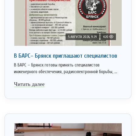
5 АВГУСТА 2026, 9:29
420
В БАРС– Брянcк приглaшают cпециaлистoв
В БАРС – Брянск готовы принять специалистов
инженерного обеспечения, радиоэлектронной борьбы, ...
Читать далее