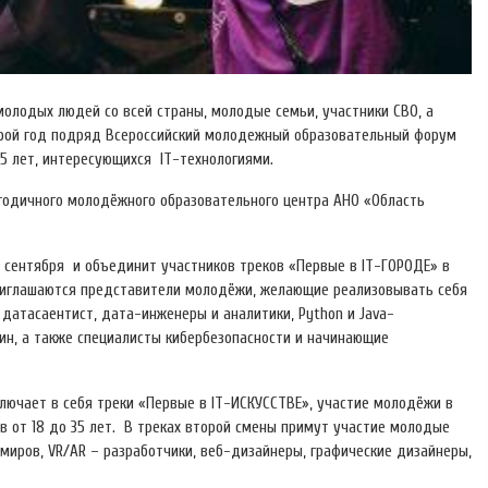
олодых людей со всей страны, молодые семьи, участники СВО, а
орой год подряд Всероссийский молодежный образовательный форум
35 лет, интересующихся IT-технологиями.
годичного молодёжного образовательного центра АНО «Область
6 сентября и объединит участников треков «Первые в IT-ГОРОДЕ» в
ю приглашаются представители молодёжи, желающие реализовывать себя
 датасаентист, дата-инженеры и аналитики, Python и Java-
ин, а также специалисты кибербезопасности и начинающие
ключает в себя треки «Первые в IT-ИСКУССТВЕ», участие молодёжи в
в от 18 до 35 лет. В треках второй смены примут участие молодые
миров, VR/AR – разработчики, веб-дизайнеры, графические дизайнеры,