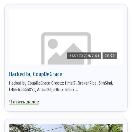
6 АВГУСТА 2026, 21:04
759
Hacked by CoupDeGrace
Hacked by CoupDeGrace Greetz: Hmei7, BrokenPipe, SimSimi,
L4663r666h05t, AntonKil, d3b~x, Index ...
Читать далее