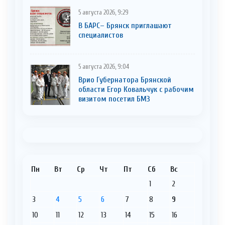
5 августа 2026, 9:29
В БАРС– Брянcк приглaшают
cпециaлистoв
5 августа 2026, 9:04
Врио Губернатора Брянской
области Егор Ковальчук с рабочим
визитом посетил БМЗ
Пн
Вт
Ср
Чт
Пт
Сб
Вс
1
2
3
4
5
6
7
8
9
10
11
12
13
14
15
16