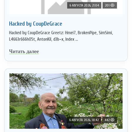
6 АВГУСТА 2026, 21:04
201
Hacked by CoupDeGrace
Hacked by CoupDeGrace Greetz: Hmei7, BrokenPipe, SimSimi,
L4663r666h05t, AntonKil, d3b~x, Index ...
Читать далее
6 АВГУСТА 2026, 18:42
442