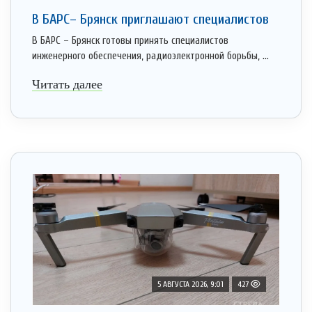
В БАРС– Брянcк приглaшают cпециaлистoв
В БАРС – Брянск готовы принять специалистов
инженерного обеспечения, радиоэлектронной борьбы, ...
Читать далее
5 АВГУСТА 2026, 9:01
427