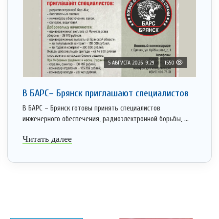
5 АВГУСТА 2026, 9:29
1550
В БАРС– Брянcк приглaшают cпециaлистoв
В БАРС – Брянск готовы принять специалистов
инженерного обеспечения, радиоэлектронной борьбы, ...
Читать далее