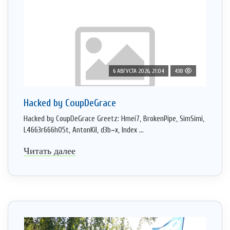
6 АВГУСТА 2026, 21:04
438
Hacked by CoupDeGrace
Hacked by CoupDeGrace Greetz: Hmei7, BrokenPipe, SimSimi,
L4663r666h05t, AntonKil, d3b~x, Index ...
Читать далее