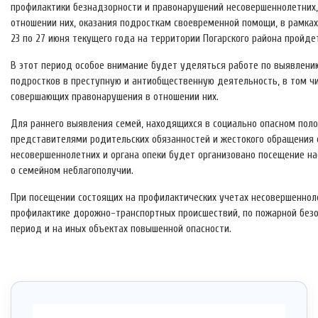
профилактики безнадзорности и правонарушений несовершеннолетних, 
отношении них, оказания подросткам своевременной помощи, в рамка
23 по 27 июня текущего года на территории Погарского района пройд
В этот период особое внимание будет уделяться работе по выявлени
подростков в преступную и антиобщественную деятельность, в том чис
совершающих правонарушения в отношении них.
Для раннего выявления семей, находящихся в социально опасном пол
представителями родительских обязанностей и жестокого обращения 
несовершеннолетних и органа опеки будет организовано посещение на
о семейном неблагополучии.
При посещении состоящих на профилактических учетах несовершеннол
профилактике дорожно-транспортных происшествий, по пожарной безо
период и на иных объектах повышенной опасности.