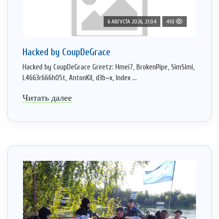
6 АВГУСТА 2026, 21:04
410
Hacked by CoupDeGrace
Hacked by CoupDeGrace Greetz: Hmei7, BrokenPipe, SimSimi,
L4663r666h05t, AntonKil, d3b~x, Index ...
Читать далее