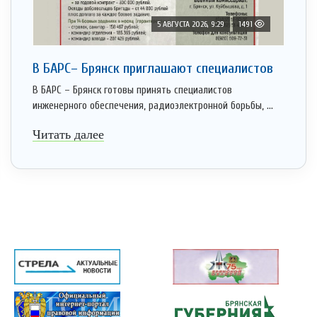
5 АВГУСТА 2026, 9:29
1491
В БАРС– Брянcк приглaшают cпециaлистoв
В БАРС – Брянск готовы принять специалистов
инженерного обеспечения, радиоэлектронной борьбы, ...
Читать далее