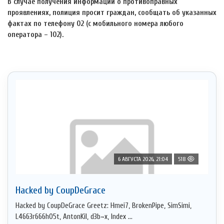
В случае получения информации о противоправных
проявлениях, полиция просит граждан, сообщать об указанных
фактах по телефону 02 (с мобильного номера любого
оператора – 102).
6 АВГУСТА 2026, 21:04
518
Hacked by CoupDeGrace
Hacked by CoupDeGrace Greetz: Hmei7, BrokenPipe, SimSimi,
L4663r666h05t, AntonKil, d3b~x, Index ...