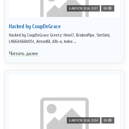
6 АВГУСТА 2026, 21:07
98
Hacked by CoupDeGrace
Hacked by CoupDeGrace Greetz: Hmei7, BrokenPipe, SimSimi,
L4663r666h05t, AntonKil, d3b~x, Index ...
Читать далее
6 АВГУСТА 2026, 21:04
99