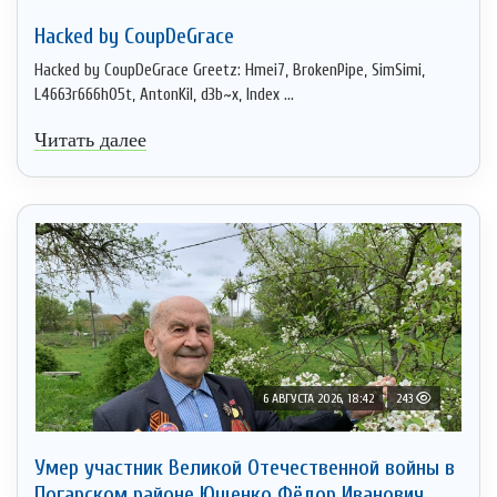
Hacked by CoupDeGrace
Hacked by CoupDeGrace Greetz: Hmei7, BrokenPipe, SimSimi,
L4663r666h05t, AntonKil, d3b~x, Index ...
Читать далее
6 АВГУСТА 2026, 18:42
243
Умер участник Великой Отечественной войны в
Погарском районе Ющенко Фёдор Иванович