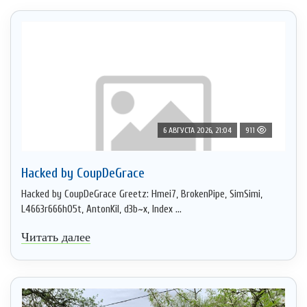
6 АВГУСТА 2026, 21:04
911
Hacked by CoupDeGrace
Hacked by CoupDeGrace Greetz: Hmei7, BrokenPipe, SimSimi,
L4663r666h05t, AntonKil, d3b~x, Index ...
Читать далее