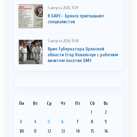
5 августа 2026, 9:29
В БАРС– Брянcк приглaшают
cпециaлистoв
5 августа 2026, 9:04
Врио Губернатора Брянской
области Егор Ковальчук с рабочим
визитом посетил БМЗ
Пн
Вт
Ср
Чт
Пт
Сб
Вс
1
2
3
4
5
6
7
8
9
10
11
12
13
14
15
16