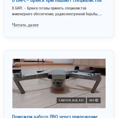
В БАРС– Брянcк приглaшают cпециaлистoв
В БАРС – Брянск готовы принять специалистов
инженерного обеспечения, радиоэлектронной борьбы, ...
Читать далее
5 АВГУСТА 2026, 9:01
409
Поможем работе ПВО через приложение