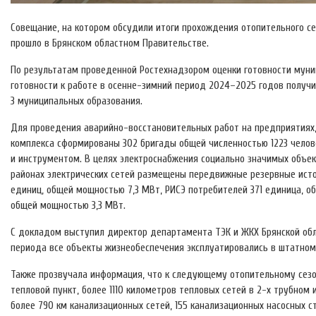
Совещание, на котором обсудили итоги прохождения отопительного се
прошло в Брянском областном Правительстве.
По результатам проведенной Ростехнадзором оценки готовности муни
готовности к работе в осенне-зимний период 2024–2025 годов получи
3 муниципальных образования.
Для проведения аварийно-восстановительных работ на предприятиях,
комплекса сформированы 302 бригады общей численностью 1223 челов
и инструментом. В целях электроснабжения социально значимых объе
районах электрических сетей размещены передвижные резервные исто
единиц, общей мощностью 7,3 МВт, РИСЭ потребителей 371 единица, о
общей мощностью 3,3 МВт.
С докладом выступил директор департамента ТЭК и ЖКХ Брянской обла
периода все объекты жизнеобеспечения эксплуатировались в штатном 
Также прозвучала информация, что к следующему отопительному сезо
тепловой пункт, более 1110 километров тепловых сетей в 2-х трубном 
более 790 км канализационных сетей, 155 канализационных насосных с