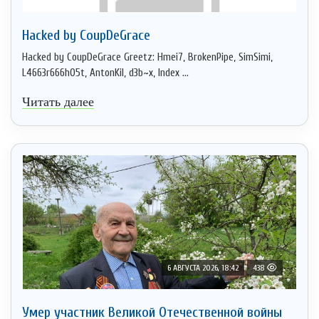
Hacked by CoupDeGrace
Hacked by CoupDeGrace Greetz: Hmei7, BrokenPipe, SimSimi,
L4663r666h05t, AntonKil, d3b~x, Index ...
Читать далее
6 АВГУСТА 2026, 18:42
438
Умер участник Великой Отечественной войны