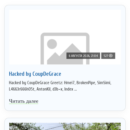
6 АВГУСТА 2026, 21:04
527
Hacked by CoupDeGrace
Hacked by CoupDeGrace Greetz: Hmei7, BrokenPipe, SimSimi,
L4663r666h05t, AntonKil, d3b~x, Index ...
Читать далее