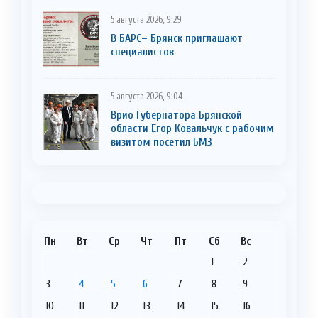
5 августа 2026, 9:29
В БАРС– Брянcк приглaшают
cпециaлистoв
5 августа 2026, 9:04
Врио Губернатора Брянской
области Егор Ковальчук с рабочим
визитом посетил БМЗ
Пн
Вт
Ср
Чт
Пт
Сб
Вс
1
2
3
4
5
6
7
8
9
10
11
12
13
14
15
16