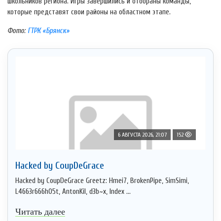
школьников региона. Игры завершились и отобраны команды,
которые представят свои районы на областном этапе.
Фото:
ГТРК «Брянск»
6 АВГУСТА 2026, 21:07
152
Hacked by CoupDeGrace
Hacked by CoupDeGrace Greetz: Hmei7, BrokenPipe, SimSimi,
L4663r666h05t, AntonKil, d3b~x, Index ...
Читать далее