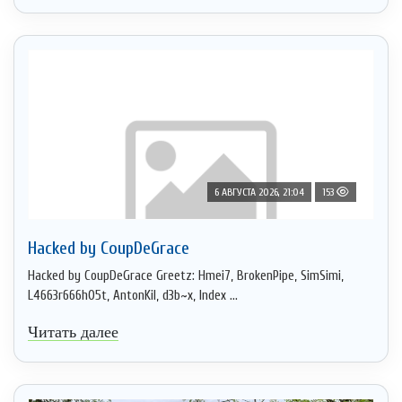
6 АВГУСТА 2026, 21:04
153
Hacked by CoupDeGrace
Hacked by CoupDeGrace Greetz: Hmei7, BrokenPipe, SimSimi,
L4663r666h05t, AntonKil, d3b~x, Index ...
Читать далее