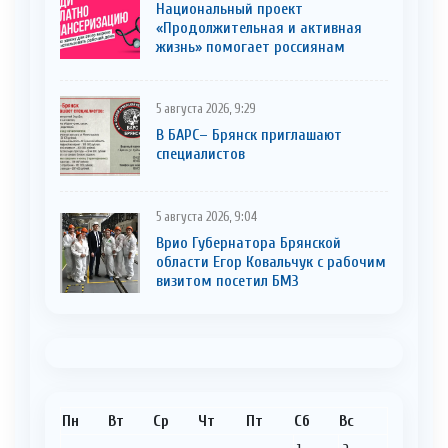
Национальный проект
«Продолжительная и активная
жизнь» помогает россиянам
5 августа 2026, 9:29
В БАРС– Брянcк приглaшают
cпециaлистoв
5 августа 2026, 9:04
Врио Губернатора Брянской
области Егор Ковальчук с рабочим
визитом посетил БМЗ
Пн
Вт
Ср
Чт
Пт
Сб
Вс