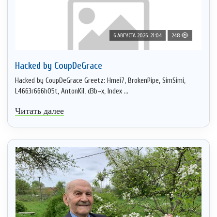
6 АВГУСТА 2026, 21:04
248
Hacked by CoupDeGrace
Hacked by CoupDeGrace Greetz: Hmei7, BrokenPipe, SimSimi,
L4663r666h05t, AntonKil, d3b~x, Index ...
Читать далее