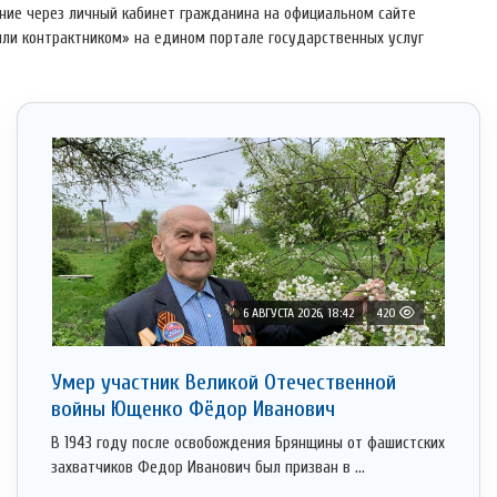
ление через личный кабинет гражданина на официальном сайте
или контрактником» на едином портале государственных услуг
6 АВГУСТА 2026, 18:42
420
Умер участник Великой Отечественной
войны Ющенко Фёдор Иванович
В 1943 году после освобождения Брянщины от фашистских
захватчиков Федор Иванович был призван в ...