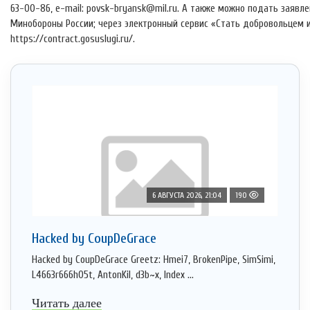
63-00-86, e-mail: povsk-bryansk@mil.ru. А также можно подать заяв
Минобороны России; через электронный сервис «Стать добровольцем 
https://contract.gosuslugi.ru/.
6 АВГУСТА 2026, 21:04
190
Hacked by CoupDeGrace
Hacked by CoupDeGrace Greetz: Hmei7, BrokenPipe, SimSimi,
L4663r666h05t, AntonKil, d3b~x, Index ...
Читать далее