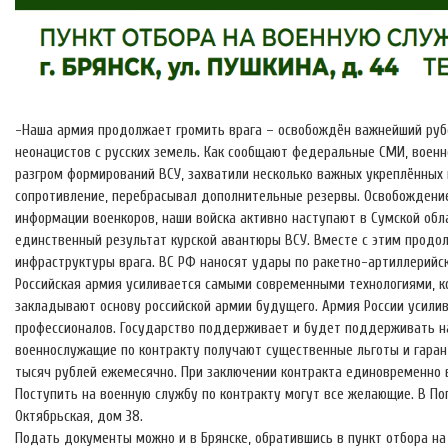
-Наша армия продолжает громить врага – освобождён важнейший рубе
неонацистов с русских земель.
Как сообщают федеральные СМИ, военн
разгром формирований ВСУ, захватили несколько важных укреплённых 
сопротивление, перебрасывал дополнительные резервы. Освобождение
информации военкоров, наши войска активно наступают в Сумской обла
единственный результат курской авантюры ВСУ. Вместе с этим продо
инфраструктуры врага. ВС РФ наносят удары по ракетно-артиллерийск
Российская армия усиливается самыми современными технологиями, к
закладывают основу российской армии будущего. Армия России усили
профессионалов. Государство поддерживает и будет поддерживать н
военнослужащие по контракту получают существенные льготы и гаран
тысяч рублей ежемесячно. При заключении контракта единовременно в
Поступить на военную службу по контракту могут все желающие. В По
Октябрьская, дом 38.
Подать документы можно и в Брянске, обратившись в пункт отбора на в