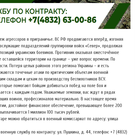
ж агрессоров в приграничье. ВС РФ продвигаются вперёд, изгоняя
ослужащие подразделений группировки войск «Север», продолжая
позиций украинских боевиков. Противник оказывал ожесточённое
 оставшейся территории на границе – уже вопрос времени. По
сти. Потеря целых районов этого региона Украины – и есть
лжаются точечные атаки по критическим объектам военной
им складам и цехам по производству беспилотников ВСУ.
оторые помогают бойцам добиваться побед на поле боя и
вается с каждым годом. Уважаемые земляки, вас ждут в рядах
аших воинов, профессионалов материально. В настоящее время
тии, достойное финансовое обеспечение, превышающее более 200
ыплачивается 1 миллион 100 тысяч рублей.
гаре можно обратиться в военный комиссариат по адресу: улица
оенную службу по контракту: ул. Пушкина, д. 44, телефон: +7 (4832)