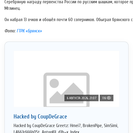
Серебряную награду первенства России по русским шашкам, которое п
Мглинец.
Он набрал 13 очков и обошёл почти 60 соперников. Обыграл брянского 
Фото:
ГТРК «Брянск»
6 АВГУСТА 2026, 21:07
116
Hacked by CoupDeGrace
Hacked by CoupDeGrace Greetz: Hmei7, BrokenPipe, SimSimi,
L4663r666h05t, AntonKil, d3b~x, Index ...