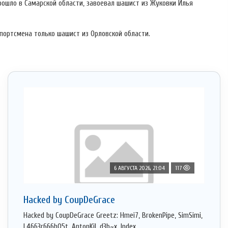
рошло в Самарской области, завоевал шашист из Жуковки Илья
спортсмена только шашист из Орловской области.
6 АВГУСТА 2026, 21:04
117
Hacked by CoupDeGrace
Hacked by CoupDeGrace Greetz: Hmei7, BrokenPipe, SimSimi,
L4663r666h05t, AntonKil, d3b~x, Index ...