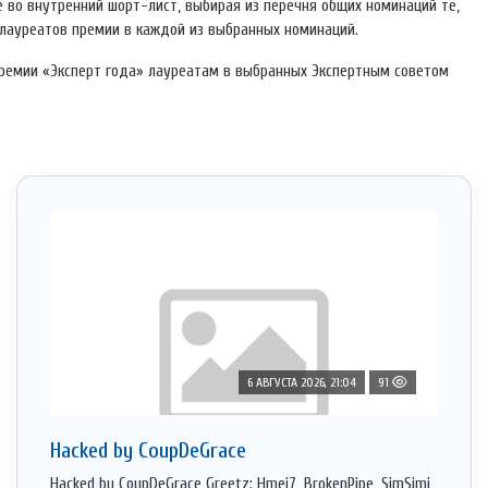
 во внутренний шорт-лист, выбирая из перечня общих номинаций те,
лауреатов премии в каждой из выбранных номинаций.
премии «Эксперт года» лауреатам в выбранных Экспертным советом
6 АВГУСТА 2026, 21:04
91
Hacked by CoupDeGrace
Hacked by CoupDeGrace Greetz: Hmei7, BrokenPipe, SimSimi,