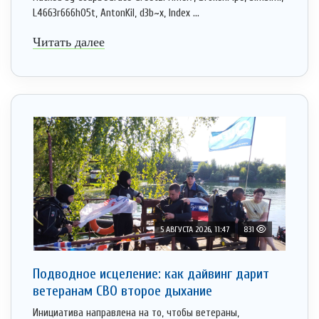
L4663r666h05t, AntonKil, d3b~x, Index ...
Читать далее
5 АВГУСТА 2026, 11:47
831
Подводное исцеление: как дайвинг дарит
ветеранам СВО второе дыхание
Инициатива направлена на то, чтобы ветераны,