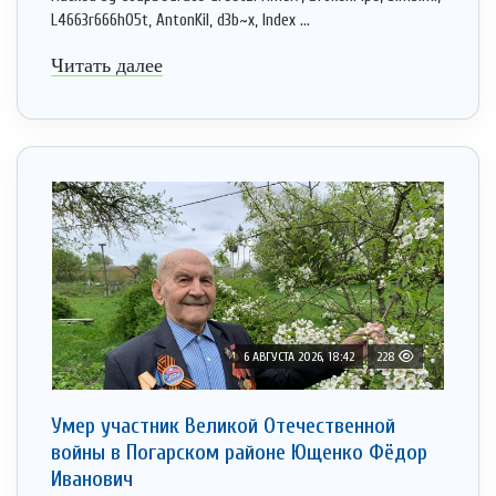
L4663r666h05t, AntonKil, d3b~x, Index ...
Читать далее
6 АВГУСТА 2026, 18:42
228
Умер участник Великой Отечественной
войны в Погарском районе Ющенко Фёдор
Иванович