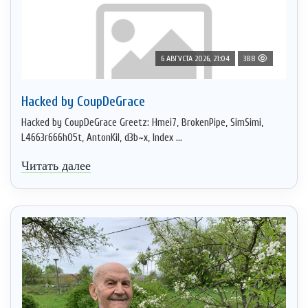
6 АВГУСТА 2026, 21:04
388
Hacked by CoupDeGrace
Hacked by CoupDeGrace Greetz: Hmei7, BrokenPipe, SimSimi,
L4663r666h05t, AntonKil, d3b~x, Index ...
Читать далее