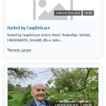
6 АВГУСТА 2026, 21:04
746
Hacked by CoupDeGrace
Hacked by CoupDeGrace Greetz: Hmei7, BrokenPipe, SimSimi,
L4663r666h05t, AntonKil, d3b~x, Index ...
Читать далее
6 АВГУСТА 2026, 18:42
1549