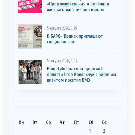
«Продолжительная и активная
жизнь» помогает россиянам
5 августа 2026, 9:29
В БАРС– Брянcк приглaшают
cпециaлистoв
5 августа 2026, 9:04
Врио Губернатора Брянской
области Егор Ковальчук с рабочим
визитом посетил БМЗ
Пн
Вт
Ср
Чт
Пт
Сб
Вс
1
2