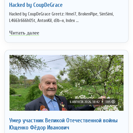
Hacked by CoupDeGrace
Hacked by CoupDeGrace Greetz: Hmei7, BrokenPipe, SimSimi,
L4663r666h05t, AntonKil, d3b~x, Index ...
Читать далее
6 АВГУСТА 2026, 18:42
1335
Умер участник Великой Отечественной войны
Ющенко Фёдор Иванович