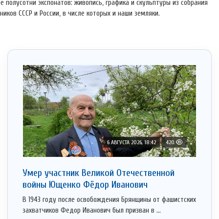
е полусотни экспонатов: живопись, графика и скульптуры из собрания
иков СССР и России, в числе которых и наши земляки.
6 АВГУСТА 2026, 18:42
420
Умер участник Великой Отечественной
войны Ющенко Фёдор Иванович
В 1943 году после освобождения Брянщины от фашистских
захватчиков Федор Иванович был призван в ...