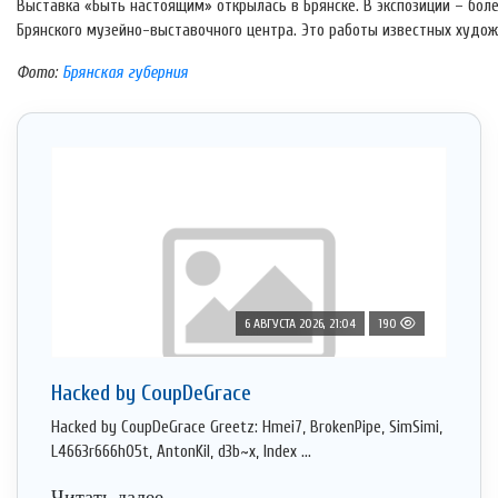
Выставка «Быть настоящим» открылась в Брянске. В экспозиции – боле
Брянского музейно-выставочного центра. Это работы известных художн
Фото:
Брянская губерния
6 АВГУСТА 2026, 21:04
190
Hacked by CoupDeGrace
Hacked by CoupDeGrace Greetz: Hmei7, BrokenPipe, SimSimi,
L4663r666h05t, AntonKil, d3b~x, Index ...
Читать далее