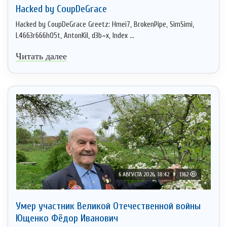
Hacked by CoupDeGrace
Hacked by CoupDeGrace Greetz: Hmei7, BrokenPipe, SimSimi,
L4663r666h05t, AntonKil, d3b~x, Index ...
Читать далее
6 АВГУСТА 2026, 18:42
1362
Умер участник Великой Отечественной войны
Ющенко Фёдор Иванович