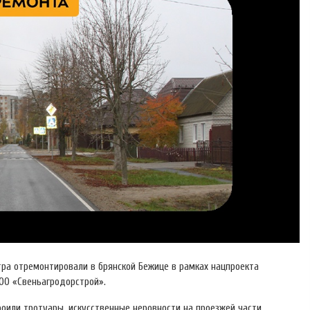
тра отремонтировали в брянской Бежице в рамках нацпроекта
ОО «Свеньагродорстрой».
оили тротуары, искусственные неровности на проезжей части,