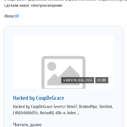
сделали новое электроосвещение.
Фото:
VK
6 АВГУСТА 2026, 21:04
371
Hacked by CoupDeGrace
Hacked by CoupDeGrace Greetz: Hmei7, BrokenPipe, SimSimi,
L4663r666h05t, AntonKil, d3b~x, Index ...
Читать далее