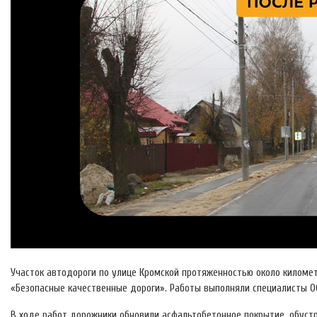
Участок автодороги по улице Кромской протяженностью около киломе
«Безопасные качественные дороги». Работы выполняли специалисты О
В ходе работ дорожники обновили асфальтобетонное покрытие, обустр