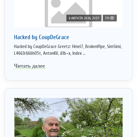
6 АВГУСТА 2026, 21:07
115
Hacked by CoupDeGrace
Hacked by CoupDeGrace Greetz: Hmei7, BrokenPipe, SimSimi,
L4663r666h05t, AntonKil, d3b~x, Index ...
Читать далее