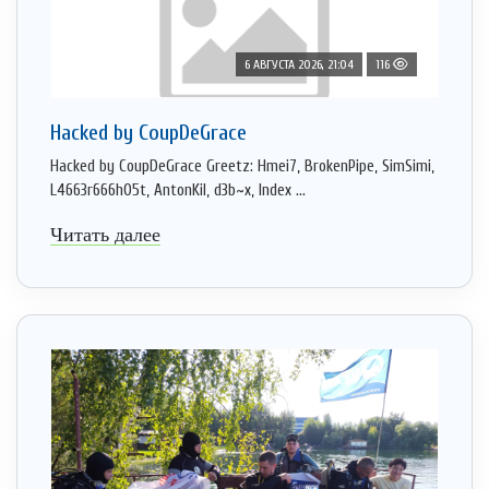
6 АВГУСТА 2026, 21:04
116
Hacked by CoupDeGrace
Hacked by CoupDeGrace Greetz: Hmei7, BrokenPipe, SimSimi,
L4663r666h05t, AntonKil, d3b~x, Index ...
Читать далее