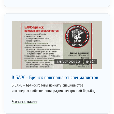
5 АВГУСТА 2026, 9:29
1642
В БАРС– Брянcк приглaшают cпециaлистoв
В БАРС – Брянск готовы принять специалистов
инженерного обеспечения, радиоэлектронной борьбы, ...
Читать далее