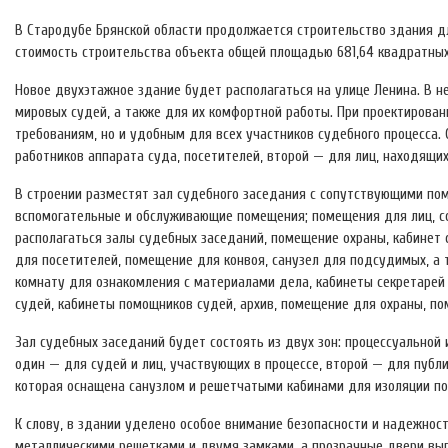
В Стародубе Брянской области продолжается строительство здания 
стоимость строительства объекта общей площадью 681,64 квадратных
Новое двухэтажное здание будет располагаться на улице Ленина. В 
мировых судей, а также для их комфортной работы. При проектирова
требованиям, но и удобным для всех участников судебного процесса.
работников аппарата суда, посетителей, второй — для лиц, находящих
В строении разместят зал судебного заседания с сопутствующими по
вспомогательные и обслуживающие помещения; помещения для лиц, со
располагаться залы судебных заседаний, помещение охраны, кабинет с
для посетителей, помещение для конвоя, санузел для подсудимых, а
комнату для ознакомления с материалами дела, кабинеты секретарей
судей, кабинеты помощников судей, архив, помещение для охраны, по
Зал судебных заседаний будет состоять из двух зон: процессуальной 
один — для судей и лиц, участвующих в процессе, второй — для публ
которая оснащена санузлом и решетчатыми кабинами для изоляции п
К слову, в здании уделено особое внимание безопасности и надежност
металлическими решетками и двумя замками, а прозрачные двери вып