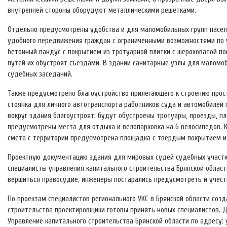
внутренней стороны оборудуют металлическими решетками.
Отдельно предусмотрены удобства и для маломобильных групп населе
удобного передвижения граждан с ограниченными возможностями по у
бетонный пандус с покрытием из тротуарной плитки с шероховатой п
путей их обустроят съездами. В здании санитарные узлы для маломо
судебных заседаний.
Также предусмотрено благоустройство прилегающего к строению прост
стоянка для личного автотранспорта работников суда и автомобилей 
вокруг здания благоустроят: будут обустроены тротуары, проезды, п
предусмотрены места для отдыха и велопарковка на 6 велосипедов. К
смета с территории предусмотрена площадка с твердым покрытием и 
Проектную документацию здания для мировых судей судебных участк
специалисты управления капитального строительства Брянской област
вершиться правосудие, инженеры постарались предусмотреть и учест
По проектам специалистов регионального УКС в Брянской области соз
строительства проектировщики готовы принять новых специалистов. Д
Управление капитального строительства Брянской области по адресу: у