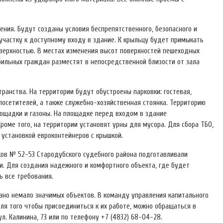
ния. Будут созданы условия беспрепятственного, безопасного и
частку к доступному входу в здание. К крыльцу будет примыкать
оверхностью. В местах изменения высот поверхностей пешеходных
бильных граждан разместят в непосредственной близости от зала
ранства. На территории будут обустроены парковки: гостевая,
посетителей, а также служебно-хозяйственная стоянка. Территорию
лощадки и газоны. На площадке перед входом в здание
роме того, на территории установят урны для мусора. Для сбора ТБО,
установкой евроконтейнеров с крышкой.
ов № 52-53 Стародубского судебного района подготавливали
и. Для создания надежного и комфортного объекта, где будет
ь все требования.
дано немало значимых объектов. В команду управления капитального
ля того чтобы присоединиться к их работе, можно обращаться в
л. Калинина, 73 или по телефону +7 (4832) 68-04-28.