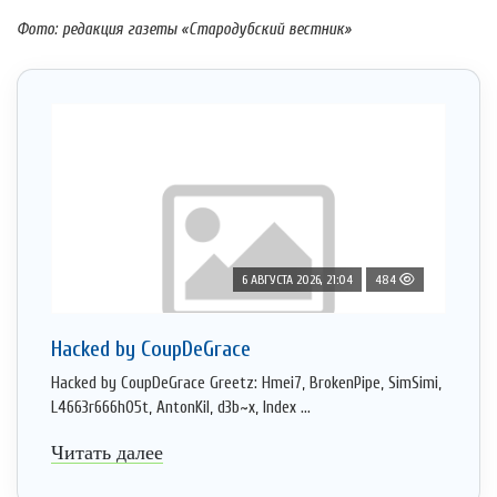
Фото: редакция газеты «Стародубский вестник»
6 АВГУСТА 2026, 21:04
484
Hacked by CoupDeGrace
Hacked by CoupDeGrace Greetz: Hmei7, BrokenPipe, SimSimi,
L4663r666h05t, AntonKil, d3b~x, Index ...
Читать далее