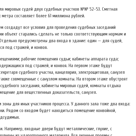
для мировых судей двух судебных участков №№ 52-53. Сметная
 метра составляет более 61 миллиона рублей.
нем создадут все условия для проведения судебных заседаний
нии объект старались сделать не только соответствующим нормам и
 Отдельно предусмотрены два входа в здание: один — для судей,
ся под стражей, и конвоя.
мещениями; рабочие помещения судьи; кабинеты аппарата суда;
держащихся под стражей, и конвоя. На первом этаже будут
екретаря судебного участка, канцелярия, электрощитовая, санузел
 также совмещенные с санузлом комнаты. На втором этаже обустроят
 судебного заседания, кабинеты мировых судей, комнаты отдыха
мещение для вещественных доказательств, санузел.
и зоны для иных участников процесса. У данного зала тоже два входа:
ики. Рядом со входом будет находиться помещение конвойной,
одсудимых.
и. Например, входные двери будут металлические, глухие, с
олнены из ударопрочного материала. Все оконные проемы с