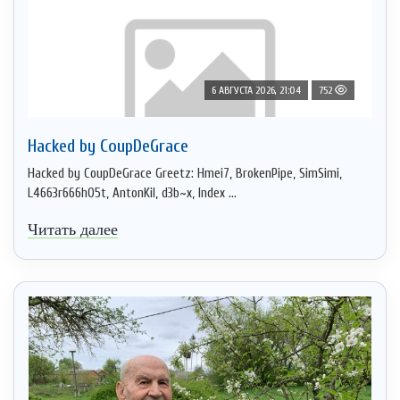
6 АВГУСТА 2026, 21:04
752
Hacked by CoupDeGrace
Hacked by CoupDeGrace Greetz: Hmei7, BrokenPipe, SimSimi,
L4663r666h05t, AntonKil, d3b~x, Index ...
Читать далее