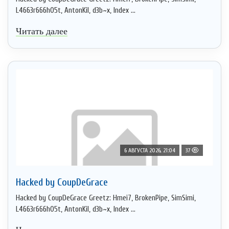
L4663r666h05t, AntonKil, d3b~x, Index ...
Читать далее
6 АВГУСТА 2026, 21:04
37
Hacked by CoupDeGrace
Hacked by CoupDeGrace Greetz: Hmei7, BrokenPipe, SimSimi,
L4663r666h05t, AntonKil, d3b~x, Index ...