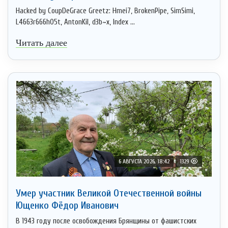
Hacked by CoupDeGrace Greetz: Hmei7, BrokenPipe, SimSimi,
L4663r666h05t, AntonKil, d3b~x, Index ...
Читать далее
6 АВГУСТА 2026, 18:42
1329
Умер участник Великой Отечественной войны
Ющенко Фёдор Иванович
В 1943 году после освобождения Брянщины от фашистских