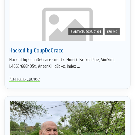
6 АВГУСТА 2026, 21:04
670
Hacked by CoupDeGrace
Hacked by CoupDeGrace Greetz: Hmei7, BrokenPipe, SimSimi,
L4663r666h05t, AntonKil, d3b~x, Index ...
Читать далее