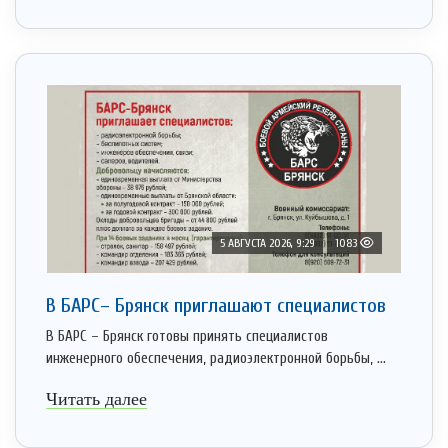
5 АВГУСТА 2026, 9:29
1083
В БАРС– Брянcк приглaшают cпециaлистoв
В БАРС – Брянск готовы принять специалистов
инженерного обеспечения, радиоэлектронной борьбы, ...
Читать далее