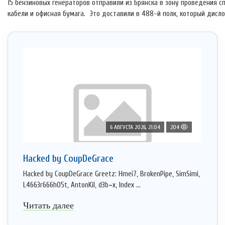
15 бензиновых генераторов отправили из Брянска в зону проведения с
кабели и офисная бумага. Это доставили в 488-й полк, который дисл
6 АВГУСТА 2026, 21:04
204
Hacked by CoupDeGrace
Hacked by CoupDeGrace Greetz: Hmei7, BrokenPipe, SimSimi,
L4663r666h05t, AntonKil, d3b~x, Index ...
Читать далее