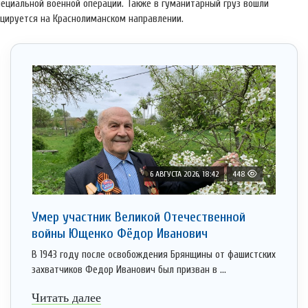
пециальной военной операции. Также в гуманитарный груз вошли
оцируется на Краснолиманском направлении.
6 АВГУСТА 2026, 18:42
448
Умер участник Великой Отечественной
войны Ющенко Фёдор Иванович
В 1943 году после освобождения Брянщины от фашистских
захватчиков Федор Иванович был призван в ...
Читать далее