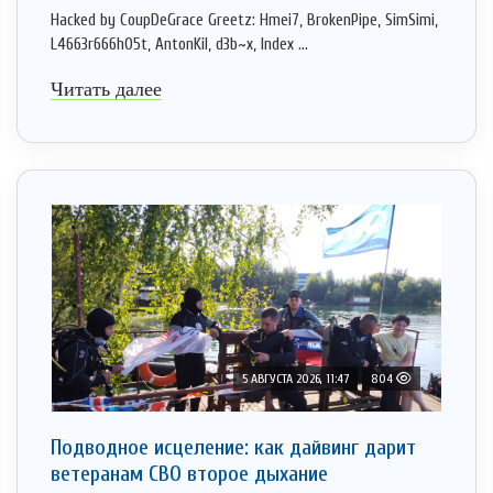
Hacked by CoupDeGrace Greetz: Hmei7, BrokenPipe, SimSimi,
L4663r666h05t, AntonKil, d3b~x, Index ...
Читать далее
5 АВГУСТА 2026, 11:47
804
Подводное исцеление: как дайвинг дарит
ветеранам СВО второе дыхание