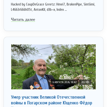
Hacked by CoupDeGrace Greetz: Hmei7, BrokenPipe, SimSimi,
L4663r666h05t, AntonKil, d3b~x, Index ...
Читать далее
6 АВГУСТА 2026, 18:42
202
Умер участник Великой Отечественной
войны в Погарском районе Ющенко Фёдор