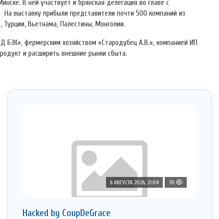
нске. В ней участвует и брянская делегация во главе с
 На выставку прибыли представители почти 500 компаний из
а, Турции, Вьетнама, Палестины, Монголии.
Д БЗК», фермерским хозяйством «Стародубец А.В.», компанией ИП
продукт и расширить внешние рынки сбыта.
6 АВГУСТА 2026, 21:04
78
Hacked by CoupDeGrace