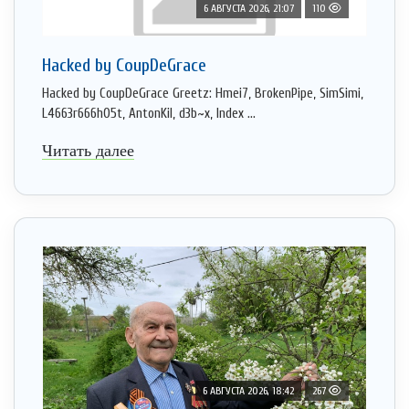
6 АВГУСТА 2026, 21:07
110
Hacked by CoupDeGrace
Hacked by CoupDeGrace Greetz: Hmei7, BrokenPipe, SimSimi,
L4663r666h05t, AntonKil, d3b~x, Index ...
Читать далее
6 АВГУСТА 2026, 18:42
267