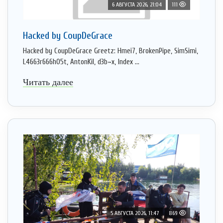
6 АВГУСТА 2026, 21:04
111
Hacked by CoupDeGrace
Hacked by CoupDeGrace Greetz: Hmei7, BrokenPipe, SimSimi,
L4663r666h05t, AntonKil, d3b~x, Index ...
Читать далее
5 АВГУСТА 2026, 11:47
869